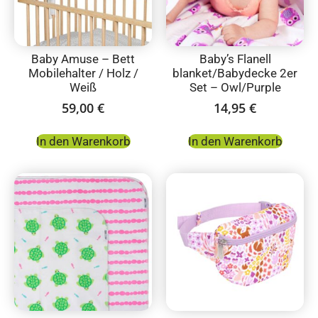
Baby Amuse – Bett
Baby’s Flanell
Mobilehalter / Holz /
blanket/Babydecke 2er
Weiß
Set – Owl/Purple
59,00
€
14,95
€
In den Warenkorb
In den Warenkorb