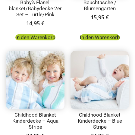
Baby’s Flanell
Bauchtasche /
blanket/Babydecke 2er
Blumengarten
Set – Turtle/Pink
15,95
€
14,95
€
In den Warenkorb
In den Warenkorb
Childhood Blanket
Childhood Blanket
Kinderdecke – Aqua
Kinderdecke – Blue
Stripe
Stripe