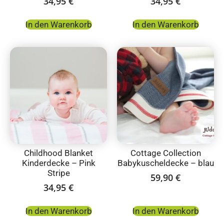
34,95
€
34,95
€
In den Warenkorb
In den Warenkorb
Childhood Blanket
Cottage Collection
Kinderdecke – Pink
Babykuscheldecke – blau
Stripe
59,90
€
34,95
€
In den Warenkorb
In den Warenkorb