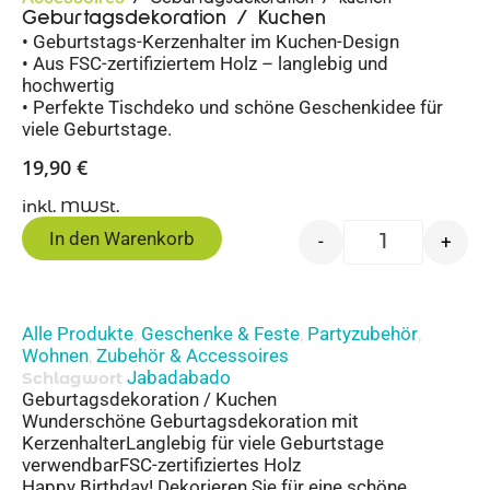
Geburtagsdekoration / Kuchen
• Geburtstags-Kerzenhalter im Kuchen-Design
• Aus FSC-zertifiziertem Holz – langlebig und
hochwertig
• Perfekte Tischdeko und schöne Geschenkidee für
viele Geburtstage.
19,90
€
inkl. MWSt.
In den Warenkorb
-
+
Alle Produkte
Geschenke & Feste
Partyzubehör
,
,
,
Wohnen
Zubehör & Accessoires
,
Jabadabado
Schlagwort
Geburtagsdekoration / Kuchen
Wunderschöne Geburtagsdekoration mit
KerzenhalterLanglebig für viele Geburtstage
verwendbarFSC-zertifiziertes Holz
Happy Birthday! Dekorieren Sie für eine schöne