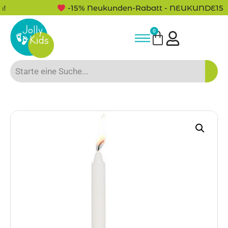
-15% Neukunden-Rabatt - NEUKUNDE15
0