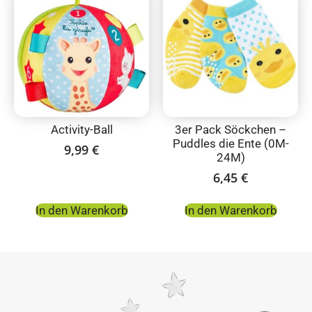
Activity-Ball
3er Pack Söckchen –
Puddles die Ente (0M-
9,99
€
24M)
6,45
€
In den Warenkorb
In den Warenkorb