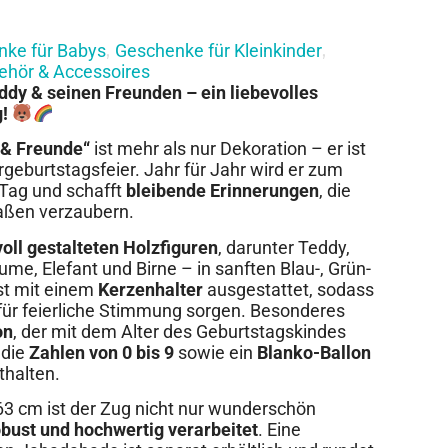
ke für Babys
Geschenke für Kleinkinder
,
,
ehör & Accessoires
ddy & seinen Freunden – ein liebevolles
!
 & Freunde“
ist mehr als nur Dekoration – er ist
rgeburtstagsfeier. Jahr für Jahr wird er zum
 Tag und schafft
bleibende Erinnerungen
, die
maßen verzaubern.
voll gestalteten Holzfiguren
, darunter Teddy,
e, Elefant und Birne – in sanften Blau-, Grün-
st mit einem
Kerzenhalter
ausgestattet, sodass
für feierliche Stimmung sorgen. Besonderes
on
, der mit dem Alter des Geburtstagskindes
 die
Zahlen von 0 bis 9
sowie ein
Blanko-Ballon
thalten.
63 cm ist der Zug nicht nur wunderschön
obust und hochwertig verarbeitet
. Eine