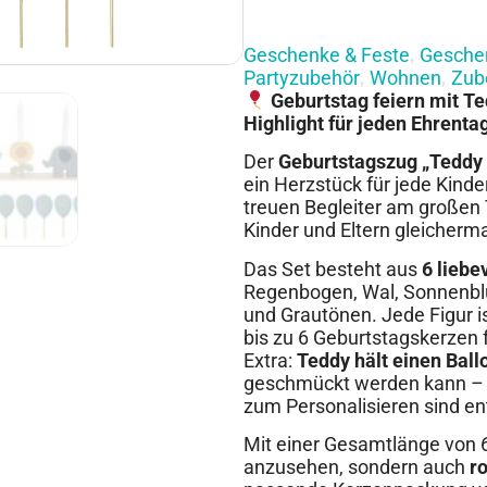
Geschenke & Feste
Geschen
,
Partyzubehör
Wohnen
Zub
,
,
Geburtstag feiern mit Te
Highlight für jeden Ehrentag
Der
Geburtstagszug „Teddy
ein Herzstück für jede Kinde
treuen Begleiter am großen
Kinder und Eltern gleicher
Das Set besteht aus
6 liebe
Regenbogen, Wal, Sonnenblum
und Grautönen. Jede Figur i
bis zu 6 Geburtstagskerzen 
Extra:
Teddy hält einen Ball
geschmückt werden kann –
zum Personalisieren sind en
Mit einer Gesamtlänge von 
anzusehen, sondern auch
r