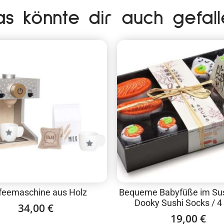
as könnte dir auch gefall
feemaschine aus Holz
Bequeme Babyfüße im Sus
Dooky Sushi Socks / 4
34,00
€
19,00
€