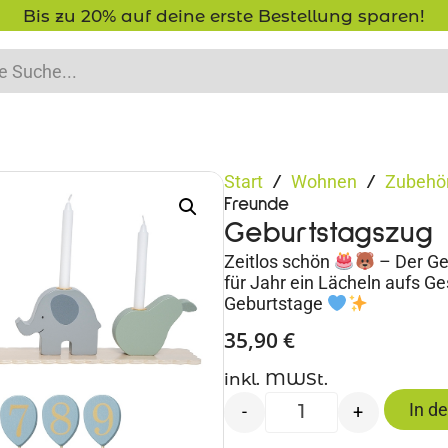
Bis zu 20% auf deine erste Bestellung sparen!
Start
Wohnen
Zubehör
/
/
Freunde
Geburtstagszug
Zeitlos schön
– Der Ge
für Jahr ein Lächeln aufs Ges
Geburtstage
35,90
€
inkl. MWSt.
In d
-
+