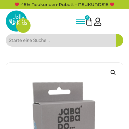
-15% Neukunden-Rabatt - NEUKUNDE15
0