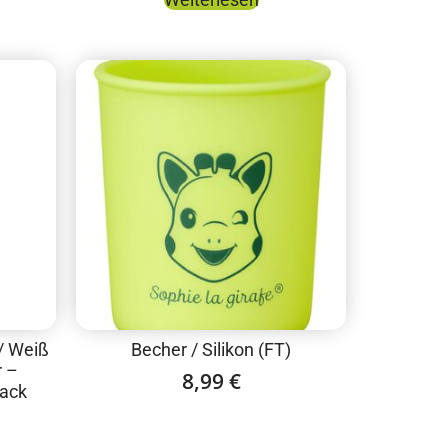
/ Weiß
Becher / Silikon (FT)
r –
8,99
€
Pack