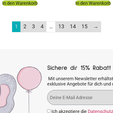
In den Warenkorb
In den Warenkorb
1
2
3
4
…
13
14
15
→
Sichere dir 15% Rabatt 
Mit unserem Newsletter erhältst
exklusive Angebote für dich und 
Ich akzeptiere die
Datenschut