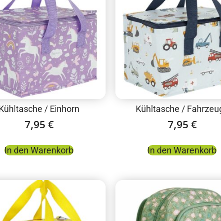
Kühltasche / Einhorn
Kühltasche / Fahrzeu
7,95
€
7,95
€
In den Warenkorb
In den Warenkorb