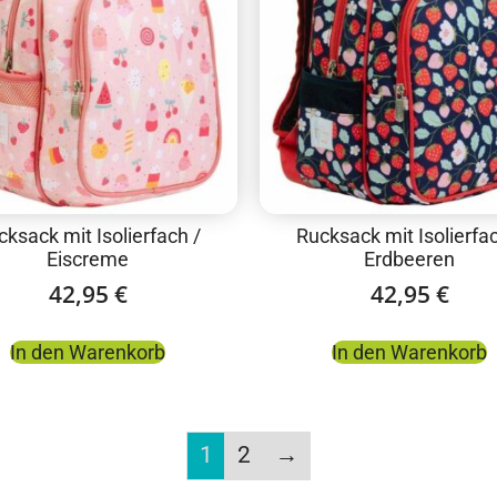
cksack mit Isolierfach /
Rucksack mit Isolierfac
Eiscreme
Erdbeeren
42,95
€
42,95
€
In den Warenkorb
In den Warenkorb
1
2
→