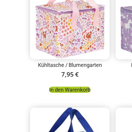
Kühltasche / Blumengarten
7,95
€
In den Warenkorb