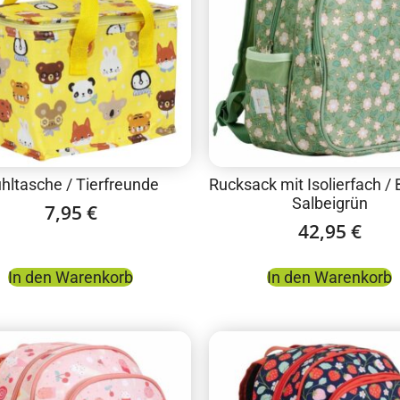
hltasche / Tierfreunde
Rucksack mit Isolierfach / 
Salbeigrün
7,95
€
42,95
€
In den Warenkorb
In den Warenkorb