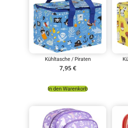
Kühltasche / Piraten
Kü
7,95
€
In den Warenkorb