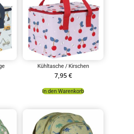
ge
Kühltasche / Kirschen
7,95
€
In den Warenkorb