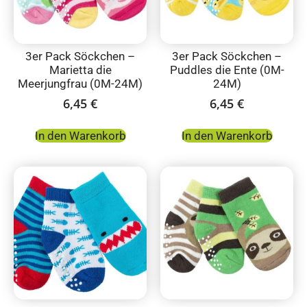
3er Pack Söckchen –
3er Pack Söckchen –
Marietta die
Puddles die Ente (0M-
Meerjungfrau (0M-24M)
24M)
6,45
€
6,45
€
In den Warenkorb
In den Warenkorb