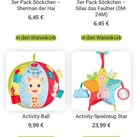
3er Pack Söckchen –
3er Pack Söckchen –
Sherman der Hai
Silas das Faultier (0M-
24M)
6,45
€
6,45
€
In den Warenkorb
In den Warenkorb
Activity-Ball
Activity-Spielzeug Star
9,99
€
23,99
€