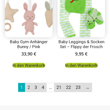
Baby Gym-Anhänger
Baby Leggings & Socken
Bunny / Pink
Set – Flippy der Frosch
33,90
€
9,95
€
In den Warenkorb
In den Warenkorb
1
2
3
4
…
21
22
23
→