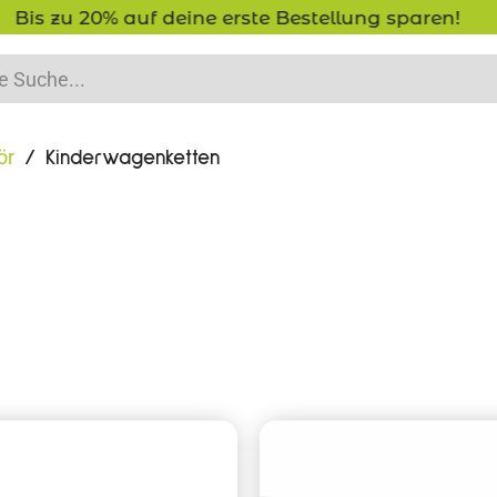
lung sparen!
-15% Neukunden-Rabat
ör
/ Kinderwagenketten