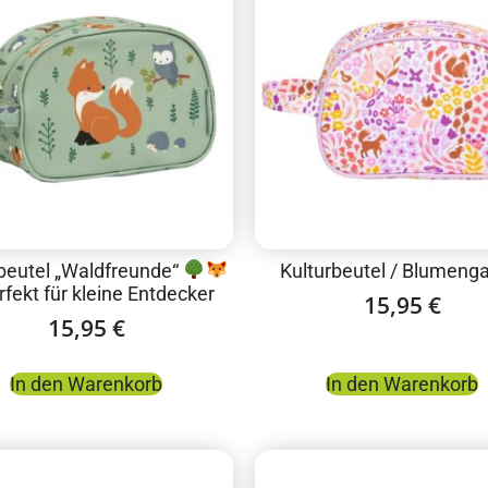
beutel „Waldfreunde“
Kulturbeutel / Blumeng
rfekt für kleine Entdecker
15,95
€
15,95
€
In den Warenkorb
In den Warenkorb