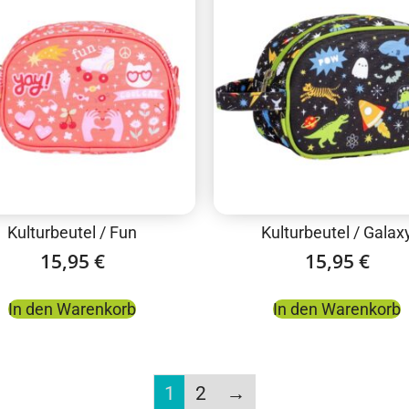
Kulturbeutel / Fun
Kulturbeutel / Galax
15,95
€
15,95
€
In den Warenkorb
In den Warenkorb
1
2
→