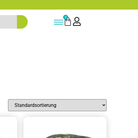
-15% Neukunden-Rabatt - NEUKUNDE1
0