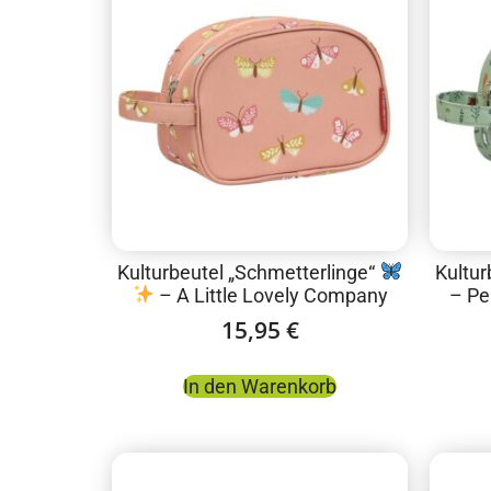
Kulturbeutel „Schmetterlinge“
Kultur
– A Little Lovely Company
– Pe
15,95
€
In den Warenkorb