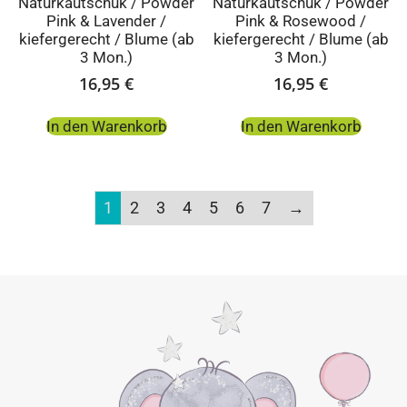
Naturkautschuk / Powder
Naturkautschuk / Powder
Pink & Lavender /
Pink & Rosewood /
kiefergerecht / Blume (ab
kiefergerecht / Blume (ab
3 Mon.)
3 Mon.)
16,95
€
16,95
€
In den Warenkorb
In den Warenkorb
1
2
3
4
5
6
7
→