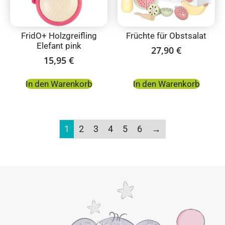
FridO+ Holzgreifling
Früchte für Obstsalat
Elefant pink
27,90
€
15,95
€
In den Warenkorb
In den Warenkorb
1
2
3
4
5
6
→