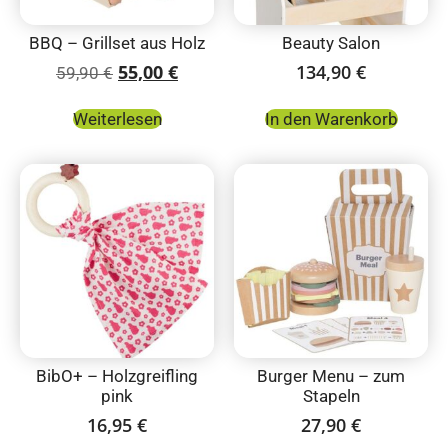
BBQ – Grillset aus Holz
Beauty Salon
55,00
€
134,90
€
59,90
€
Weiterlesen
In den Warenkorb
BibO+ – Holzgreifling
Burger Menu – zum
pink
Stapeln
16,95
€
27,90
€