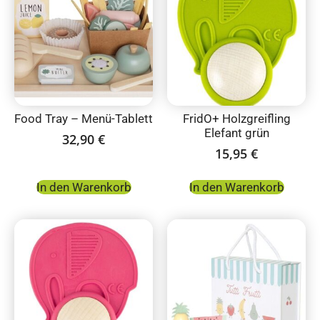
Food Tray – Menü-Tablett
FridO+ Holzgreifling
Elefant grün
32,90
€
15,95
€
In den Warenkorb
In den Warenkorb