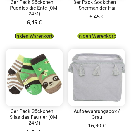
3er Pack Söckchen –
3er Pack Söckchen –
Puddles die Ente (0M-
Sherman der Hai
24M)
6,45
€
6,45
€
In den Warenkorb
In den Warenkorb
3er Pack Söckchen –
Aufbewahrungsbox /
Silas das Faultier (0M-
Grau
24M)
16,90
€