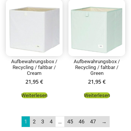
Aufbewahrungsbox /
Aufbewahrungsbox /
Recycling / faltbar /
Recycling / faltbar /
Cream
Green
21,95
€
21,95
€
Weiterlesen
Weiterlesen
1
2
3
4
…
45
46
47
→