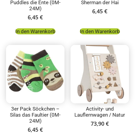
Puddles die Ente (0M-
Sherman der Hai
24M)
6,45
€
6,45
€
In den Warenkorb
In den Warenkorb
3er Pack Söckchen –
Activity- und
Silas das Faultier (0M-
Lauflernwagen / Natur
24M)
73,90
€
6,45
€