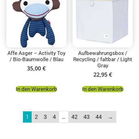
Affe Asger – Activity Toy
Aufbewahrungsbox /
/ Bio-Baumwolle / Blau
Recycling / faltbar / Light
Gray
35,00
€
22,95
€
In den Warenkorb
In den Warenkorb
1
2
3
4
…
42
43
44
→