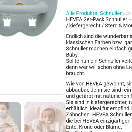
Alle Produkte
Schnuller
,
Sch
HEVEA 2er-Pack Schnuller –
/ kiefergerecht / Stern & Mo
Endlich sind die wunderbar 
klassischen Farben bzw. gan
Schnuller machen einfach gu
Baby.
Sollte nun ein Schnuller ver
denn wer will schon ohne L
braucht.
Wie von HEVEA gewohnt, sind
abbaubar, denn sie sind rei
und gefärbt mit natürlichen
Sie sind in kiefergerechter
erhältlich, ideal für empfin
Zähnchen. HEVEA Schnuller 
die bei HEVEA einzigartigen
Ente, Krone oder Blume.