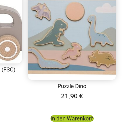
n (FSC)
Puzzle Dino
21,90
€
In den Warenkorb