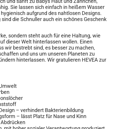
eich und sanft zu Babys Haut und Zähnchen,
ig. Sie lassen sich einfach in heißem Wasser
 hygienisch aufgrund des nahtlosen Designs.
 sind die Schnuller auch ein schönes Geschenk
ke, sondern steht auch für eine Haltung, wie
uf dieser Welt hinterlassen wollen. Einen
ss wir bestrebt sind, es besser zu machen,
schaffen und uns um unseren Planeten zu
ndern hinterlassen. Wir gratulieren HEVEA zur
e Umwelt
rben
tionslöcher
ststoff
Design – verhindert Bakterienbildung
sform – lässt Platz für Nase und Kinn
r Abdrücken
h, mit hoher sozialer Verantwortung produziert