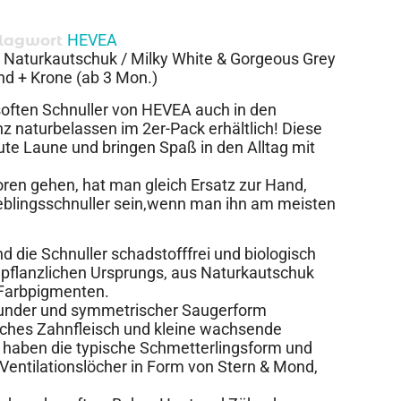
HEVEA
lagwort
 Naturkautschuk / Milky White & Gorgeous Grey
nd + Krone (ab 3 Mon.)
soften Schnuller von HEVEA auch in den
z naturbelassen im 2er-Pack erhältlich! Diese
te Laune und bringen Spaß in den Alltag mit
loren gehen, hat man gleich Ersatz zur Hand,
ieblingsschnuller sein,wenn man ihn am meisten
 die Schnuller schadstofffrei und biologisch
n pflanzlichen Ursprungs, aus Naturkautschuk
 Farbpigmenten.
, runder und symmetrischer Saugerform
dliches Zahnfleisch und kleine wachsende
haben die typische Schmetterlingsform und
 Ventilationslöcher in Form von Stern & Mond,