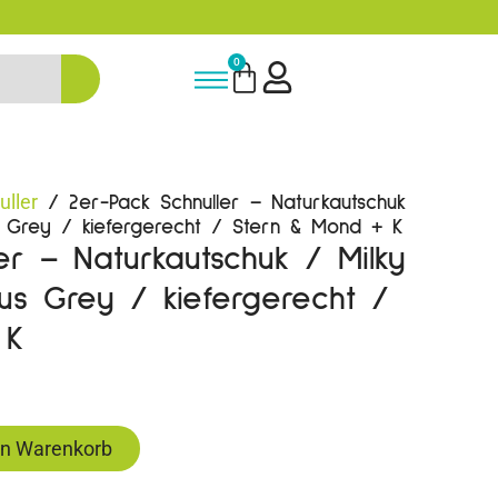
5% Rabatt bei Newsletter Anmeldun
0
uller
/ 2er-Pack Schnuller – Naturkautschuk
 Grey / kiefergerecht / Stern & Mond + K
er – Naturkautschuk / Milky
s Grey / kiefergerecht /
 K
en Warenkorb