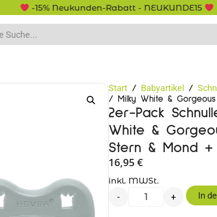
-15% Neukunden-Rabatt - NEUKUNDE15
Start
Babyartikel
Schn
/
/
/ Milky White & Gorgeous
2er-Pack Schnull
White & Gorgeou
Stern & Mond +
16,95
€
inkl. MWSt.
In d
-
+