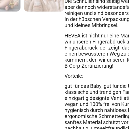
Die Schnuller sind seidig w
aber dennoch widerstandsfäh
reinigen und sind besonders
In der hübschen Verpackung
und kleines Mitbringsel.
HEVEA ist nicht nur eine Mar
wir unseren Fingerabdruck a
Fingerabdruck, der zeigt, da
einen bewussteren Weg zu 
kümmern, den wir unseren Ki
B-Corp-Zertifizierung!
Vorteile:
gut für das Baby, gut für di
klassische und trendigen Fa
einzigartig designte Ventila
vegan und 100% frei von Kun
hygienisch durch nahtloses 
ergonomische Schmetterling
sanftes Material schützt vo
nachhaltig, umweltfreundlic