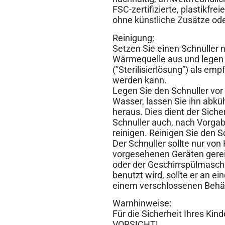
FSC-zertifizierte, plastikfr
ohne künstliche Zusätze ode
Reinigung:
Setzen Sie einen Schnuller 
Wärmequelle aus und legen S
(”Sterilisierlösung”) als em
werden kann.
Legen Sie den Schnuller vo
Wasser, lassen Sie ihn abkü
heraus. Dies dient der Sich
Schnuller auch, nach Vorgabe
reinigen. Reinigen Sie den 
Der Schnuller sollte nur von 
vorgesehenen Geräten gerein
oder der Geschirrspülmaschi
benutzt wird, sollte er an e
einem verschlossenen Behä
Warnhinweise:
Für die Sicherheit Ihres Kin
VORSICHT!