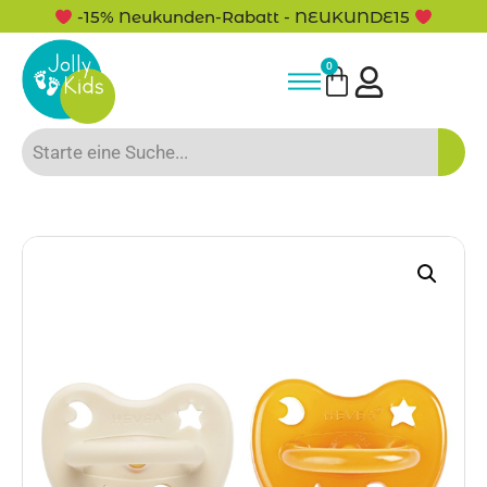
-15% Neukunden-Rabatt - NEUKUNDE15
0