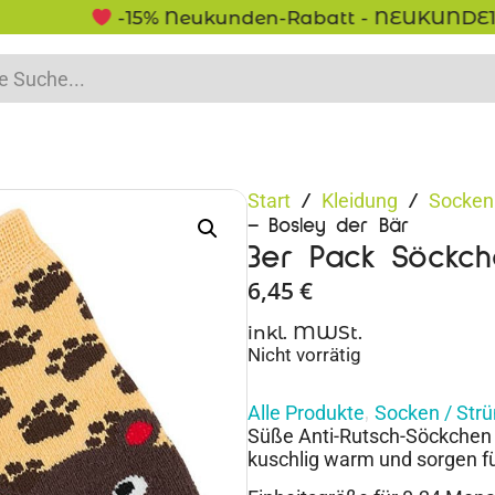
-15% Neukunden-Rabatt - NEUKUNDE15
Start
Kleidung
Socken 
/
/
– Bosley der Bär
3er Pack Söckch
6,45
€
inkl. MWSt.
Nicht vorrätig
Alle Produkte
Socken / Str
,
Süße Anti-Rutsch-Söckchen 
kuschlig warm und sorgen für