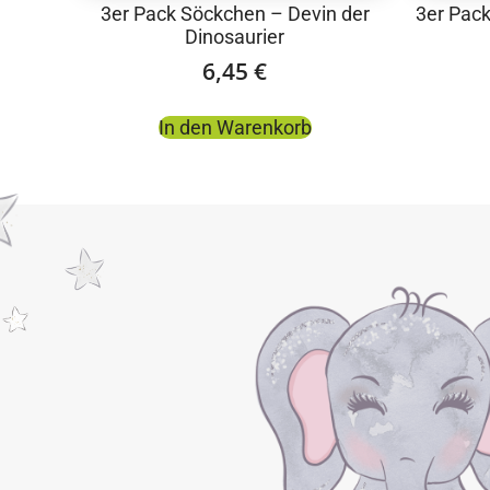
3er Pack Söckchen – Devin der
3er Pac
Dinosaurier
6,45
€
In den Warenkorb