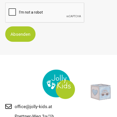
Absenden
office@jolly-kids.at
Prettner-Weg 3a/1b