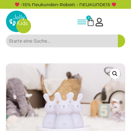
-15% Neukunden-Rabatt - NEUKUNDE15
0