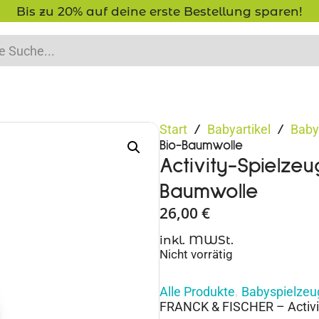
Bis zu 20% auf deine erste Bestellung sparen!
Start
Babyartikel
Baby
/
/
Bio-Baumwolle
Activity-Spielzeu
Baumwolle
26,00
€
inkl. MWSt.
Nicht vorrätig
Alle Produkte
Babyspielzeu
,
FRANCK & FISCHER – Activit