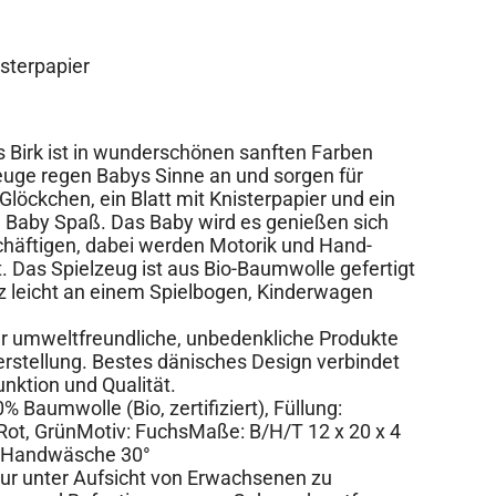
sterpapier
s Birk ist in wunderschönen sanften Farben
zeuge regen Babys Sinne an und sorgen für
Glöckchen, ein Blatt mit Knisterpapier und ein
 Baby Spaß. Das Baby wird es genießen sich
chäftigen, dabei werden Motorik und Hand-
. Das Spielzeug ist aus Bio-Baumwolle gefertigt
z leicht an einem Spielbogen, Kinderwagen
 umweltfreundliche, unbedenkliche Produkte
rstellung. Bestes dänisches Design verbindet
nktion und Qualität.
% Baumwolle (Bio, zertifiziert), Füllung:
Rot, GrünMotiv: FuchsMaße: B/H/T 12 x 20 x 4
: Handwäsche 30°
 unter Aufsicht von Erwachsenen zu