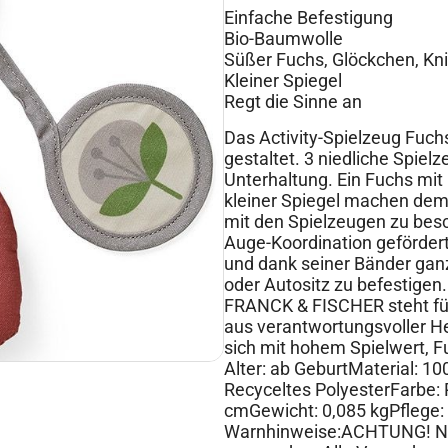
Einfache Befestigung
Bio-Baumwolle
Süßer Fuchs, Glöckchen, Kni
Kleiner Spiegel
Regt die Sinne an
Das Activity-Spielzeug Fuch
gestaltet. 3 niedliche Spiel
Unterhaltung. Ein Fuchs mit 
kleiner Spiegel machen dem
mit den Spielzeugen zu bes
Auge-Koordination gefördert
und dank seiner Bänder gan
oder Autositz zu befestigen.
FRANCK & FISCHER steht für
aus verantwortungsvoller He
sich mit hohem Spielwert, Fu
Alter: ab GeburtMaterial: 100
Recyceltes PolyesterFarbe: 
cmGewicht: 0,085 kgPflege
Warnhinweise:ACHTUNG! Nur