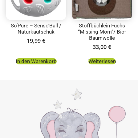
So’Pure – Senso’Ball /
Stoffbüchlein Fuchs
Naturkautschuk
“Missing Mom”/ Bio-
Baumwolle
19,99
€
33,00
€
In den Warenkorb
Weiterlesen