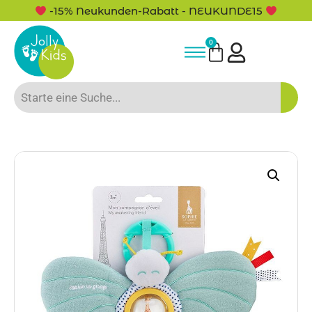
-15% Neukunden-Rabatt - NEUKUNDE15
0