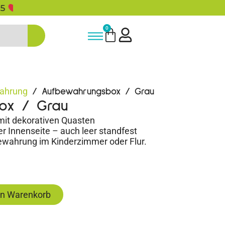
5% Rabatt bei Newsletter Anmeldun
0
ahrung
/ Aufbewahrungsbox / Grau
ox / Grau
mit dekorativen Quasten
r Innenseite – auch leer standfest
fbewahrung im Kinderzimmer oder Flur.
en Warenkorb