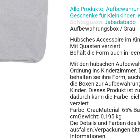
Alle Produkte
Aufbewahrun
,
Geschenke für Kleinkinder
,
Jabadabado
Schlagwort
Aufbewahrungsbox / Grau
Hübsches Accessoire im Ki
Mit Quasten verziert
Behält die Form auch in le
Mit den hübschen Aufbewahr
Ordnung ins Kinderzimmer. D
behalten sie ihre Form, auch
die Boxen zur Aufbewahrun
Kinder. Dieses Produkt ist z
dadurch kann die Farbe leic
verziert.
Farbe: GrauMaterial: 65% B
cmGewicht: 0,195 kg
Die Details und Farben des 
ausfallen.Verpackungen bitt
Informationen.