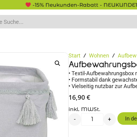
-15% Neukunden-Rabatt - NEUKUNDE15
Start
Wohnen
Aufbew
/
/
Aufbewahrungsb
• Textil-Aufbewahrungsbox 
• Formstabil dank gewachste
• Vielseitig nutzbar zur Au
16,90
€
inkl. MWSt.
In d
-
+