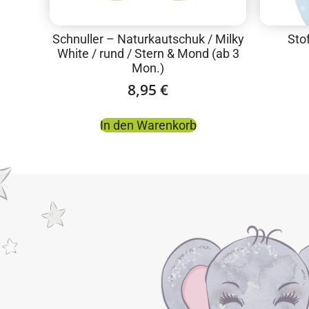
Schnuller – Naturkautschuk / Milky
Sto
White / rund / Stern & Mond (ab 3
Mon.)
8,95
€
In den Warenkorb