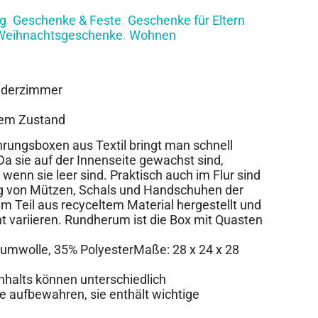
g
Geschenke & Feste
Geschenke für Eltern
,
,
,
Weihnachtsgeschenke
Wohnen
,
nderzimmer
erem Zustand
ungsboxen aus Textil bringt man schnell
a sie auf der Innenseite gewachst sind,
 wenn sie leer sind. Praktisch auch im Flur sind
g von Mützen, Schals und Handschuhen der
um Teil aus recyceltem Material hergestellt und
ht variieren. Rundherum ist die Box mit Quasten
aumwolle, 35% PolyesterMaße: 28 x 24 x 28
Inhalts können unterschiedlich
e aufbewahren, sie enthält wichtige