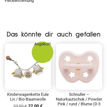
Fleckentfernung
Das könnte dir auch gefallen
Angebot!
Kinderwagenkette Eule
Schnuller –
Liv / Bio-Baumwolle
Naturkautschuk / Powder
Pink / rund / Blume (0-3
22,00
€
33,50
€