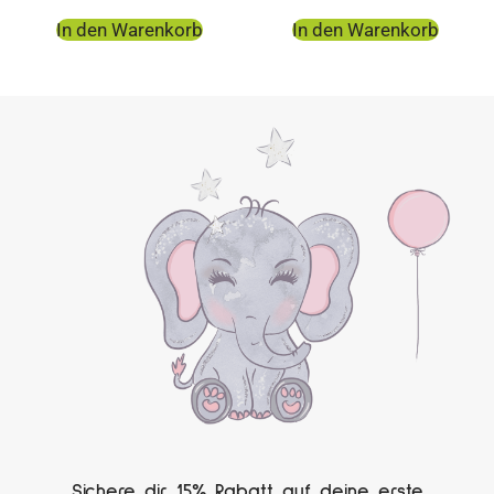
In den Warenkorb
In den Warenkorb
Sichere dir 15% Rabatt auf deine erste