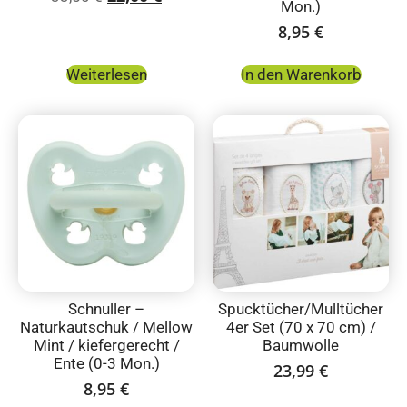
Mon.)
8,95
€
Weiterlesen
In den Warenkorb
Schnuller –
Spucktücher/Mulltücher
Naturkautschuk / Mellow
4er Set (70 x 70 cm) /
Mint / kiefergerecht /
Baumwolle
Ente (0-3 Mon.)
23,99
€
8,95
€