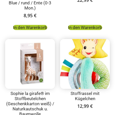
Blue / rund / Ente (0-3
Mon.)
8,95
€
In den Warenkorb
In den Warenkorb
Sophie la girafe® im
Stoffrassel mit
Stoffbeutelchen
Kügelchen
(Geschenkkarton weiß) /
12,99
€
Naturkautschuk u.
Baumwolle