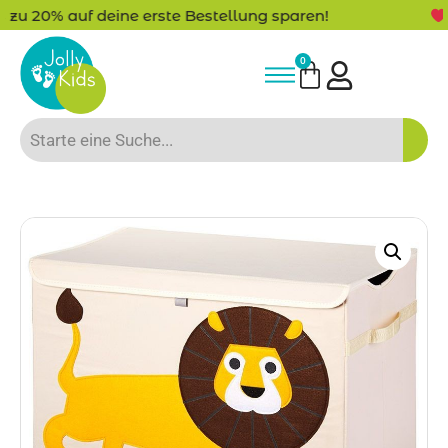
ren!
-15% Neukunden-Rabatt - NEUKUNDE1
0