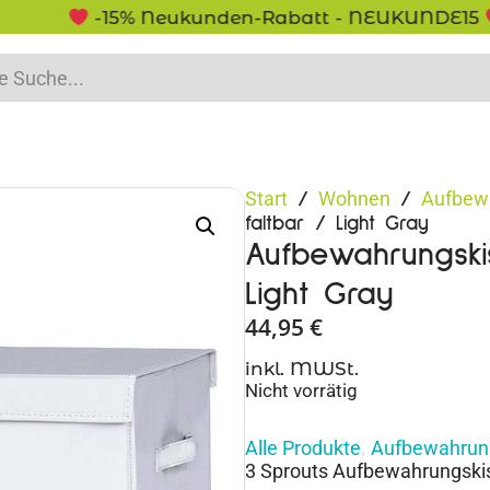
-15% Neukunden-Rabatt - NEUKUNDE15
Start
Wohnen
Aufbew
/
/
faltbar / Light Gray
Aufbewahrungski
Light Gray
44,95
€
inkl. MWSt.
Nicht vorrätig
Alle Produkte
Aufbewahrun
,
3 Sprouts Aufbewahrungskiste