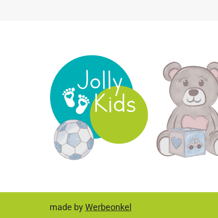
made by
Werbeonkel