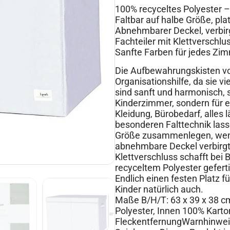
100% recyceltes Polyester
Faltbar auf halbe Größe, pl
Abnehmbarer Deckel, verbirg
Fachteiler mit Klettverschlu
Sanfte Farben für jedes Zi
Die Aufbewahrungskisten von
Organisationshilfe, da sie v
sind sanft und harmonisch, s
Kinderzimmer, sondern für 
Kleidung, Bürobedarf, alles 
besonderen Falttechnik lasse
Größe zusammenlegen, wenn
abnehmbare Deckel verbirgt d
Klettverschluss schafft bei 
recyceltem Polyester gefert
Endlich einen festen Platz fü
Kinder natürlich auch.
Maße B/H/T: 63 x 39 x 38 cm
Polyester, Innen 100% Karto
FleckentfernungWarnhinweis