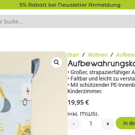
5% Rabatt bei Newsletter Anmeldung
Start
Wohnen
Aufbew
/
/
Aufbewahrungsk
• Großer, strapazierfähige
• Faltbar und leicht zu verst
• Mit schützender PE-Innenb
Kinderzimmer.
19,95
€
inkl. MWSt.
In d
-
+