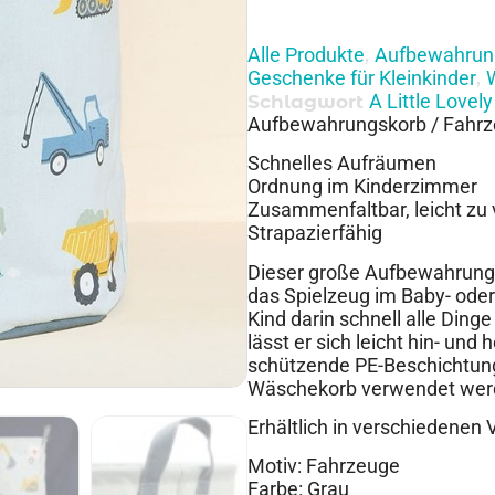
Alle Produkte
Aufbewahrun
,
Geschenke für Kleinkinder
,
A Little Love
Schlagwort
Aufbewahrungskorb / Fahr
Schnelles Aufräumen
Ordnung im Kinderzimmer
Zusammenfaltbar, leicht zu
Strapazierfähig
Dieser große Aufbewahrungsk
das Spielzeug im Baby- ode
Kind darin schnell alle Ding
lässt er sich leicht hin- un
schützende PE-Beschichtung 
Wäschekorb verwendet wer
Erhältlich in verschiedenen 
Motiv: Fahrzeuge
Farbe: Grau