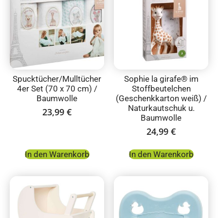
Spucktücher/Mulltücher
Sophie la girafe® im
4er Set (70 x 70 cm) /
Stoffbeutelchen
Baumwolle
(Geschenkkarton weiß) /
Naturkautschuk u.
23,99
€
Baumwolle
24,99
€
In den Warenkorb
In den Warenkorb