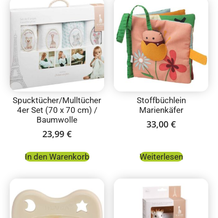
Spucktücher/Mulltücher
Stoffbüchlein
4er Set (70 x 70 cm) /
Marienkäfer
Baumwolle
33,00
€
23,99
€
In den Warenkorb
Weiterlesen