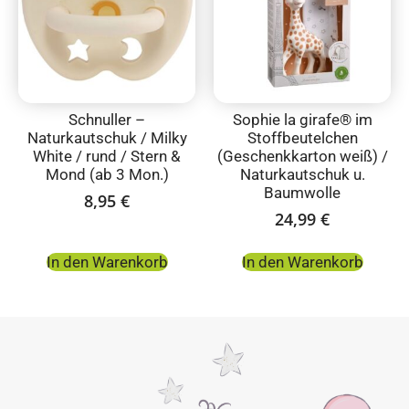
Schnuller –
Sophie la girafe® im
Naturkautschuk / Milky
Stoffbeutelchen
White / rund / Stern &
(Geschenkkarton weiß) /
Mond (ab 3 Mon.)
Naturkautschuk u.
Baumwolle
8,95
€
24,99
€
In den Warenkorb
In den Warenkorb