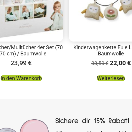
her/Mulltücher 4er Set (70
Kinderwagenkette Eule Li
 70 cm) / Baumwolle
Baumwolle
23,99
€
22,00
€
33,50
€
In den Warenkorb
Weiterlesen
Sichere dir 15% Rabatt 