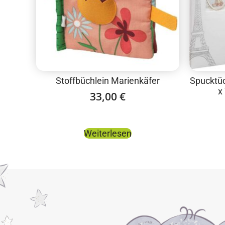
Stoffbüchlein Marienkäfer
Spucktüc
x
33,00
€
Weiterlesen