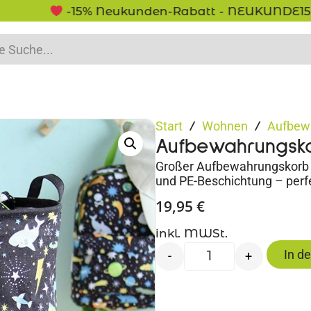
-15% Neukunden-Rabatt - NEUKUNDE15
Start
Wohnen
Aufbew
/
/
Aufbewahrungsk
Großer Aufbewahrungskorb im
und PE-Beschichtung – perf
19,95
€
inkl. MWSt.
In d
-
+