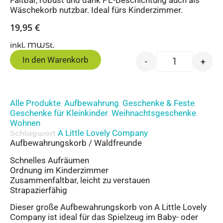
Faltbar, robust und dank PE-Beschichtung auch als
Wäschekorb nutzbar. Ideal fürs Kinderzimmer.
19,95
€
inkl. MWSt.
In den Warenkorb
-
+
Alle Produkte
Aufbewahrung
Geschenke & Feste
,
,
,
Geschenke für Kleinkinder
Weihnachtsgeschenke
,
,
Wohnen
A Little Lovely Company
Schlagwort
Aufbewahrungskorb / Waldfreunde
Schnelles Aufräumen
Ordnung im Kinderzimmer
Zusammenfaltbar, leicht zu verstauen
Strapazierfähig
Dieser große Aufbewahrungskorb von A Little Lovely
Company ist ideal für das Spielzeug im Baby- oder