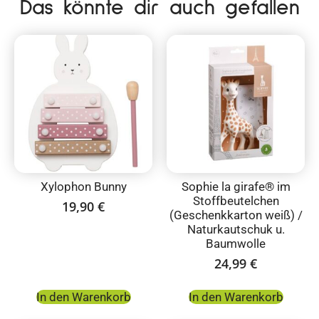
Das könnte dir auch gefallen
Xylophon Bunny
Sophie la girafe® im
Stoffbeutelchen
19,90
€
(Geschenkkarton weiß) /
Naturkautschuk u.
Baumwolle
24,99
€
In den Warenkorb
In den Warenkorb