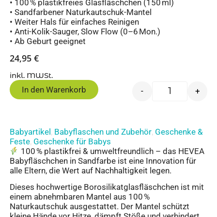
• 100 % plastikfreies Glasfläschchen (150 ml)
• Sandfarbener Naturkautschuk-Mantel
• Weiter Hals für einfaches Reinigen
• Anti-Kolik-Sauger, Slow Flow (0–6 Mon.)
• Ab Geburt geeignet
24,95
€
inkl. MWSt.
In den Warenkorb
-
+
Babyartikel
Babyflaschen und Zubehör
Geschenke &
,
,
Feste
Geschenke für Babys
,
100 % plastikfrei & umweltfreundlich – das HEVEA
Babyfläschchen in Sandfarbe ist eine Innovation für
alle Eltern, die Wert auf Nachhaltigkeit legen.
Dieses hochwertige Borosilikatglasfläschchen ist mit
einem abnehmbaren Mantel aus 100 %
Naturkautschuk ausgestattet. Der Mantel schützt
kleine Hände vor Hitze, dämpft Stöße und verhindert