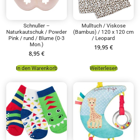
Schnuller –
Mulltuch / Viskose
Naturkautschuk / Powder
(Bambus) / 120 x 120 cm
Pink / rund / Blume (0-3
/ Leopard
Mon.)
19,95
€
8,95
€
In den Warenkorb
Weiterlesen