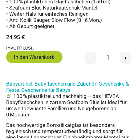
• 100 % plastikfreies Glasfläschchen (150 ml)
• Seafoam Blue Naturkautschuk-Mantel
• Weiter Hals für einfaches Reinigen
• Anti-Kolik-Sauger, Slow Flow (0–6 Mon.)
• Ab Geburt geeignet
24,95
€
inkl. MWSt.
In den Warenkorb
-
+
Babyartikel
Babyflaschen und Zubehör
Geschenke &
,
,
Feste
Geschenke für Babys
,
100 % plastikfrei und nachhaltig – das HEVEA
Babyfläschchen in zartem Seafoam Blue ist ideal für
umweltbewusste Familien und Neugeborene ab
0 Monaten.
Das hochwertige Borosilikatglas ist besonders
hygienisch und temperaturbeständig und sorgt für
eine lange Lebensdauer. Ein abnehmbarer Mantel aus