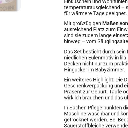
Einkuscheln und Wohlfühlen 
temperaturausgleichend – so
für wärmere Tage geeignet.
Mit großzügigen
Maßen von 
ausreichend Platz zum Einwi
sind sie zudem lange einsetz
hinweg – vom Säuglingsalter 
Das Set besticht durch sein
niedlichen Eulenmotiv in lil
Decken nicht nur zum prakti
Hingucker im Babyzimmer.
Ein weiteres Highlight: Die
Geschenkverpackung und eig
Präsent zur Geburt, Taufe od
wirklich brauchen und das ü
In Sachen Pflege punkten die
Maschine waschbar und könn
getrocknet werden. Bei Bed
Sauerstoffbleiche verwende