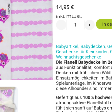
14,95
€
inkl. MWSt.
In d
-
+
Babyartikel
Babydecken
Ge
,
,
Geschenke für Kleinkinder
,
Weihnachtsgeschenke
Die
Flanell Babydecke im 2e
aus Funktionalität, Komfort
Decken mit fröhlichem Wildtie
Einsatzmöglichkeiten im Bab
Spielunterlage, im Kinderw
diese Allrounder sind immer
Gefertigt aus
100 % hochwer
atmungsaktive Flanellstoff
fühlt sich sanft auf Babys e