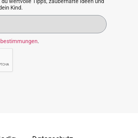
 du wertvolle Tipps, zauberhafte Ideen und
dein Kind.
zbestimmungen
.