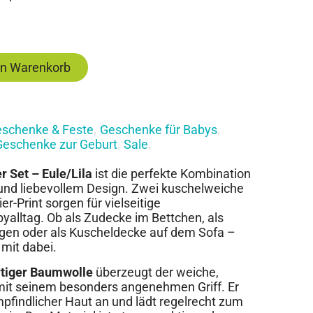
en Warenkorb
schenke & Feste
Geschenke für Babys
,
,
Geschenke zur Geburt
Sale
,
,
r Set – Eule/Lila
ist die perfekte Kombination
 und liebevollem Design. Zwei kuschelweiche
r-Print sorgen für vielseitige
yalltag. Ob als Zudecke im Bettchen, als
agen oder als Kuscheldecke auf dem Sofa –
 mit dabei.
tiger Baumwolle
überzeugt der weiche,
 mit seinem besonders angenehmen Griff. Er
mpfindlicher Haut an und lädt regelrecht zum