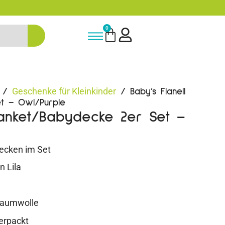
5% Rabatt bei Newsletter Anmeldun
0
Geschenke für Kleinkinder
/
/ Baby’s Flanell
t – Owl/Purple
blanket/Babydecke 2er Set –
decken im Set
n Lila
Baumwolle
erpackt