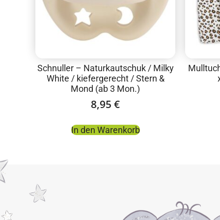
Schnuller – Naturkautschuk / Milky
Mulltuc
White / kiefergerecht / Stern &
Mond (ab 3 Mon.)
8,95
€
In den Warenkorb