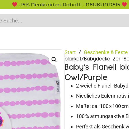
-15% Neukunden-Rabatt - NEUKUNDE15
Start
Geschenke & Feste
/
blanket/Babydecke 2er Se
Baby’s Flanell 
Owl/Purple
2 weiche Flanell-Baby
Niedliches Eulenmotiv i
Maße: ca. 100 x 100 cm
100 % atmungsaktive 
Perfekt als Geschenk v