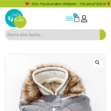
-15% Neukunden-Rabatt - NEUKUNDE15
0