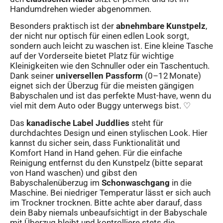
Handumdrehen wieder abgenommen.
Besonders praktisch ist der
abnehmbare Kunstpelz
,
der nicht nur optisch für einen edlen Look sorgt,
sondern auch leicht zu waschen ist. Eine kleine Tasche
auf der Vorderseite bietet Platz für wichtige
Kleinigkeiten wie den Schnuller oder ein Taschentuch.
Dank seiner
universellen Passform
(0–12 Monate)
eignet sich der Überzug für die meisten gängigen
Babyschalen und ist das perfekte Must-have, wenn du
viel mit dem Auto oder Buggy unterwegs bist. ♡
Das
kanadische Label Juddlies
steht für
durchdachtes Design und einen stylischen Look. Hier
kannst du sicher sein, dass Funktionalität und
Komfort Hand in Hand gehen. Für die einfache
Reinigung entfernst du den Kunstpelz (bitte separat
von Hand waschen) und gibst den
Babyschalenüberzug im
Schonwaschgang
in die
Maschine. Bei niedriger Temperatur lässt er sich auch
im Trockner trocknen. Bitte achte aber darauf, dass
dein Baby niemals unbeaufsichtigt in der Babyschale
mit Überzug bleibt und kontrolliere stets die