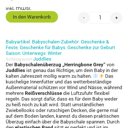
inkl. MWSt.
In den Warenkorb
-
+
Babyartikel
Babyschalen-Zubehör
Geschenke &
,
,
Feste
Geschenke für Babys
Geschenke zur Geburt
,
,
,
Saison
Unterwegs
Winter
,
,
Juddlies
Schlagwort
Der
Babyschalenüberzug „Herringbone Grey“
von
Juddlies
ist genau das Richtige, um dein Baby in der
kalten Jahreszeit mollig warm zu halten.
Das
kuschelige Innenfutter und das wetterbeständige
Außenmaterial schützen vor Wind und Nässe, während
mehrere
Reißverschlüsse
die Luftzufuhr flexibel
regeln. Das sorgt dafür, dass es für dein Baby weder
zu heiß noch zu kalt wird. Statt umständlichen
Zwiebellooks oder rutschigen Decken, die gerne mal
auf dem Boden landen, kannst du diesen praktischen
Überzug einfach über die Babyschale spannen. Durch
den
elastischen Rand
sitzt er perfekt und ist im