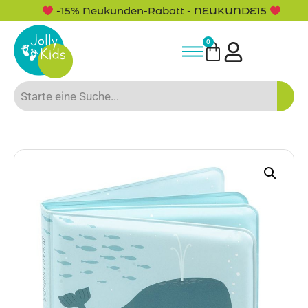
-15% Neukunden-Rabatt - NEUKUNDE15
0