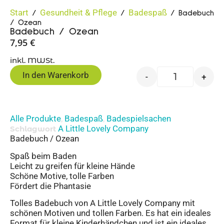
Start
Gesundheit & Pflege
Badespaß
/
/
/ Badebuch
/ Ozean
Badebuch / Ozean
7,95
€
inkl. MWSt.
In den Warenkorb
-
+
Alle Produkte
Badespaß
Badespielsachen
,
,
A Little Lovely Company
Schlagwort
Badebuch / Ozean
Spaß beim Baden
Leicht zu greifen für kleine Hände
Schöne Motive, tolle Farben
Fördert die Phantasie
Tolles Badebuch von A Little Lovely Company mit
schönen Motiven und tollen Farben. Es hat ein ideales
Format für kleine Kinderhändchen und ist ein ideales