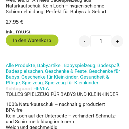
Weiches, BPA-freies Badespielzeug aus
Naturkautschuk. Kein Loch – hygienisch ohne
Schimmelbildung. Perfekt für Babys ab Geburt.
27,95
€
inkl. MWSt.
In den Warenkorb
-
+
Alle Produkte
Babyartikel
Babyspielzeug
Badespaß
,
,
,
,
Badespielsachen
Geschenke & Feste
Geschenke für
,
,
Babys
Geschenke für Kleinkinder
Gesundheit &
,
,
Pflege
Spielzeug
Spielzeug für Kleinkinder
,
,
HEVEA
Schlagwort
TOLLES SPIELZEUG FÜR BABYS UND KLEINKINDER
100% Naturkautschuk – nachhaltig produziert
BPA-frei
Kein Loch auf der Unterseite – verhindert Schmutz-
und Schimmelbildung im Innern
Weich und geschmeidig