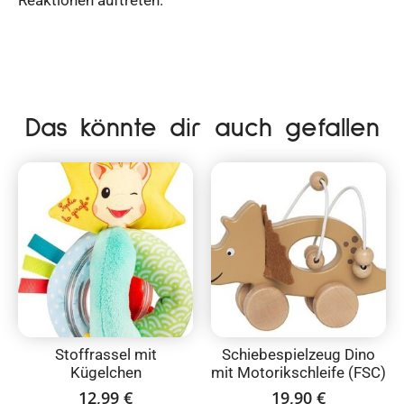
Das könnte dir auch gefallen
Stoffrassel mit
Schiebespielzeug Dino
Kügelchen
mit Motorikschleife (FSC)
12,99
€
19,90
€