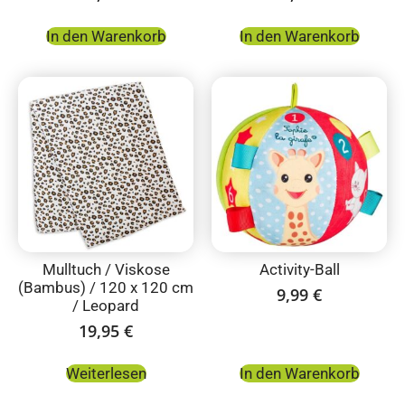
In den Warenkorb
In den Warenkorb
Mulltuch / Viskose
Activity-Ball
(Bambus) / 120 x 120 cm
9,99
€
/ Leopard
19,95
€
Weiterlesen
In den Warenkorb