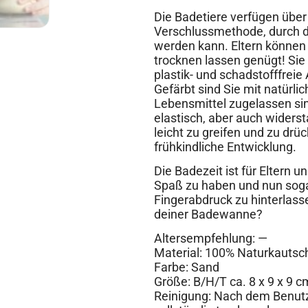
Die Badetiere verfügen über
Verschlussmethode, durch d
werden kann. Eltern können 
trocknen lassen genügt! Sie
plastik- und schadstofffreie
Gefärbt sind Sie mit natürl
Lebensmittel zugelassen si
elastisch, aber auch widerst
leicht zu greifen und zu drüc
frühkindliche Entwicklung.
Die Badezeit ist für Eltern
Spaß zu haben und nun soga
Fingerabdruck zu hinterlas
deiner Badewanne?
Altersempfehlung: —
Material: 100% Naturkautsc
Farbe: Sand
Größe: B/H/T ca. 8 x 9 x 9 c
Reinigung: Nach dem Benut