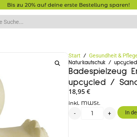
Bis zu 20% auf deine erste Bestellung sparen!
Start
Gesundheit & Pfleg
/
Naturkautschuk / upcycle
Badespielzeug E
upcycled / San
18,95
€
inkl. MWSt.
In d
-
+