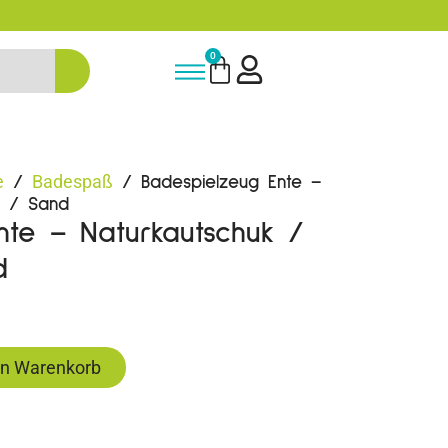
-15% Neukunden-Rabatt - NEUKUNDE1
0
e
Badespaß
/
/ Badespielzeug Ente –
d / Sand
nte – Naturkautschuk /
d
en Warenkorb