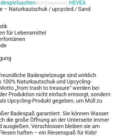
despielsachen
HEVEA
Schlagwort
 – Naturkautschuk / upcycled / Sand
tik
en für Lebensmittel
erfontänen
ode
igung
reundliche Badespielzeuge sind wirklich
aus 100% Naturkautschuk und Upcycling-
otto „from trash to treasure“ werden bei
r Produktion nicht einfach entsorgt, sondern
als Upcycling-Produkt gegeben, um Müll zu
roßer Badespaß garantiert. Sie können Wasser
ch die große Öffnung an der Unterseite immer
 ausgießen. Verschlossen bleiben sie am
iesen haften – ein Riesenspaß für Kids!