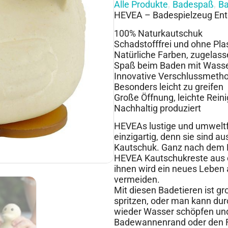
Alle Produkte
Badespaß
Ba
,
,
HEVEA – Badespielzeug Ente
100% Naturkautschuk
Schadstofffrei und ohne Plas
Natürliche Farben, zugelass
Spaß beim Baden mit Wass
Innovative Verschlussmeth
Besonders leicht zu greifen
Große Öffnung, leichte Rein
Nachhaltig produziert
HEVEAs lustige und umweltf
einzigartig, denn sie sind 
Kautschuk. Ganz nach dem M
HEVEA Kautschukreste aus de
ihnen wird ein neues Leben 
vermeiden.
Mit diesen Badetieren ist g
spritzen, oder man kann dur
wieder Wasser schöpfen und
Badewannenrand oder den Fl