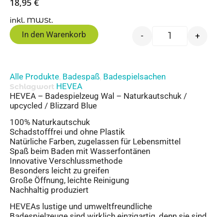
18,95
€
inkl. MWSt.
In den Warenkorb
-
+
Alle Produkte
Badespaß
Badespielsachen
,
,
HEVEA
Schlagwort
HEVEA – Badespielzeug Wal – Naturkautschuk /
upcycled / Blizzard Blue
100% Naturkautschuk
Schadstofffrei und ohne Plastik
Natürliche Farben, zugelassen für Lebensmittel
Spaß beim Baden mit Wasserfontänen
Innovative Verschlussmethode
Besonders leicht zu greifen
Große Öffnung, leichte Reinigung
Nachhaltig produziert
HEVEAs lustige und umweltfreundliche
Badespielzeuge sind wirklich einzigartig, denn sie sind