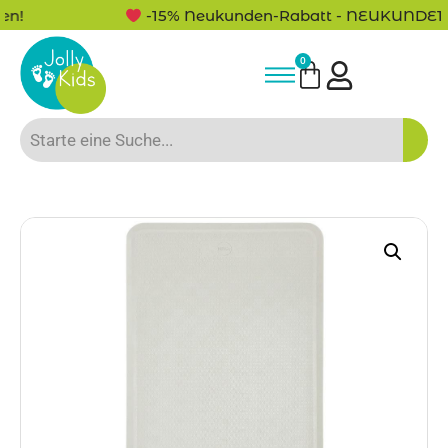
-15% Neukunden-Rabatt - NEUKUNDE15
0