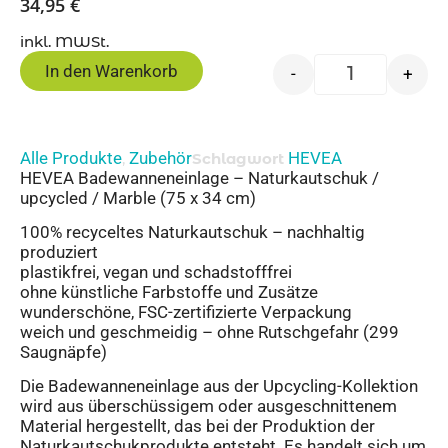
34,95
€
inkl. MWSt.
In den Warenkorb
-
+
Alle Produkte
Zubehör
HEVEA
,
Schlagwort
HEVEA Badewanneneinlage – Naturkautschuk /
upcycled / Marble (75 x 34 cm)
100% recyceltes Naturkautschuk – nachhaltig
produziert
plastikfrei, vegan und schadstofffrei
ohne künstliche Farbstoffe und Zusätze
wunderschöne, FSC-zertifizierte Verpackung
weich und geschmeidig – ohne Rutschgefahr (299
Saugnäpfe)
Die Badewanneneinlage aus der Upcycling-Kollektion
wird aus überschüssigem oder ausgeschnittenem
Material hergestellt, das bei der Produktion der
Naturkautschukprodukte entsteht. Es handelt sich um