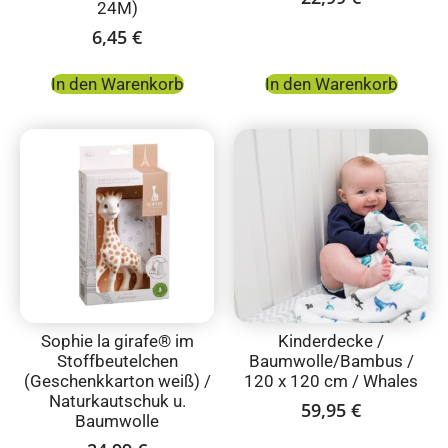
24M)
6,45
€
In den Warenkorb
In den Warenkorb
Sophie la girafe® im
Kinderdecke /
Stoffbeutelchen
Baumwolle/Bambus /
(Geschenkkarton weiß) /
120 x 120 cm / Whales
Naturkautschuk u.
59,95
€
Baumwolle