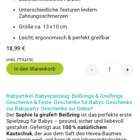
Unterschiedliche Texturen lindern
Zahnungsschmerzen
Größe ca. 13 x 10 cm
Leicht, ergonomisch & perfekt greifbar
18,99
€
inkl. MWSt.
In den Warenkorb
-
+
Babyartikel
Babyspielzeug
Beißringe & Greiflinge
,
,
,
Geschenke & Feste
Geschenke für Babys
Geschenke
,
,
zur Babyparty
Geschenke zur Geburt
,
Der
Sophie la girafe® Beißring
ist das perfekte erste
Spielzeug für Babys – gesund, sicher und liebevoll
gestaltet. Gefertigt aus
100 % natürlichem
Kautschuk
, der aus dem Saft des Hevea-Baumes
gewonnen wird, und bemalt mit lebensmittelechten