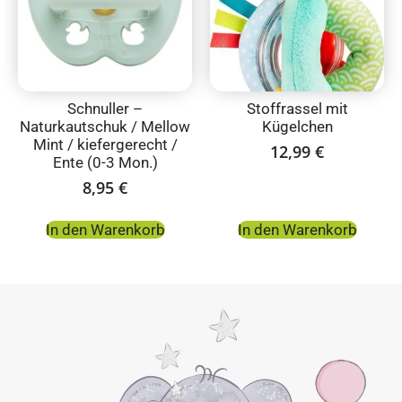
Schnuller –
Stoffrassel mit
Naturkautschuk / Mellow
Kügelchen
Mint / kiefergerecht /
12,99
€
Ente (0-3 Mon.)
8,95
€
In den Warenkorb
In den Warenkorb