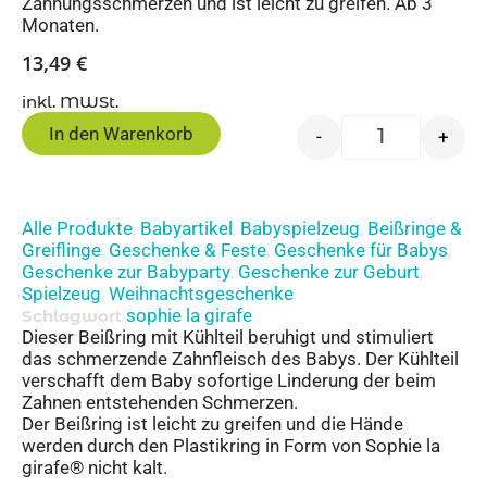
Zahnungsschmerzen und ist leicht zu greifen. Ab 3
Monaten.
13,49
€
inkl. MWSt.
In den Warenkorb
-
+
Alle Produkte
Babyartikel
Babyspielzeug
Beißringe &
,
,
,
Greiflinge
Geschenke & Feste
Geschenke für Babys
,
,
,
Geschenke zur Babyparty
Geschenke zur Geburt
,
,
Spielzeug
Weihnachtsgeschenke
,
sophie la girafe
Schlagwort
Dieser Beißring mit Kühlteil beruhigt und stimuliert
das schmerzende Zahnfleisch des Babys. Der Kühlteil
verschafft dem Baby sofortige Linderung der beim
Zahnen entstehenden Schmerzen.
Der Beißring ist leicht zu greifen und die Hände
werden durch den Plastikring in Form von Sophie la
girafe® nicht kalt.