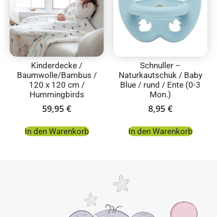
Kinderdecke /
Schnuller –
Baumwolle/Bambus /
Naturkautschuk / Baby
120 x 120 cm /
Blue / rund / Ente (0-3
Hummingbirds
Mon.)
59,95
€
8,95
€
In den Warenkorb
In den Warenkorb