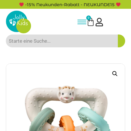
-15% Neukunden-Rabatt - NEUKUNDE15
0