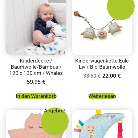
Kinderdecke /
Kinderwagenkette Eule
Baumwolle/Bambus /
Liv / Bio-Baumwolle
120 x 120 cm / Whales
22,00
€
33,50
€
59,95
€
In den Warenkorb
Weiterlesen
Angebot!