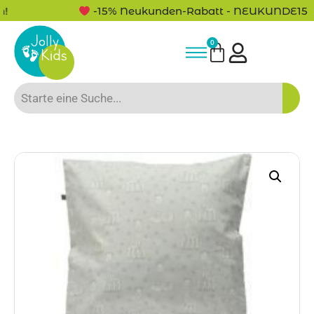
-15% Neukunden-Rabatt - NEUKUNDE15
0