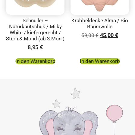
Schnuller –
Krabbeldecke Alma / Bio
Naturkautschuk / Milky
Baumwolle
White / kiefergerecht /
45,00
€
59,00
€
Stern & Mond (ab 3 Mon.)
8,95
€
In den Warenkorb
In den Warenkorb