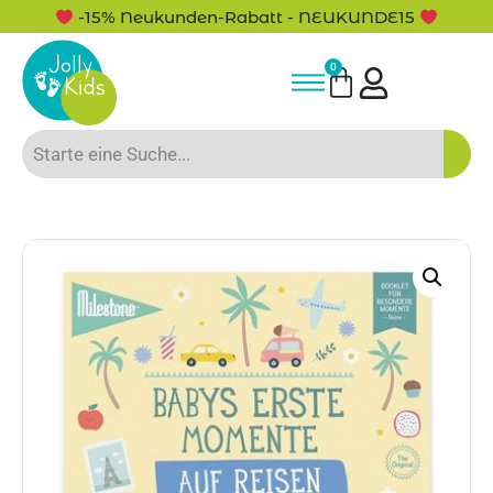
-15% Neukunden-Rabatt - NEUKUNDE15
0