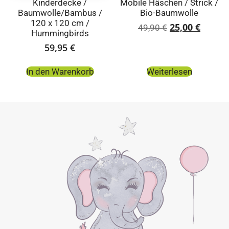
Kinderdecke /
Mobile Häschen / Strick /
Baumwolle/Bambus /
Bio-Baumwolle
120 x 120 cm /
25,00
€
49,90
€
Hummingbirds
59,95
€
In den Warenkorb
Weiterlesen