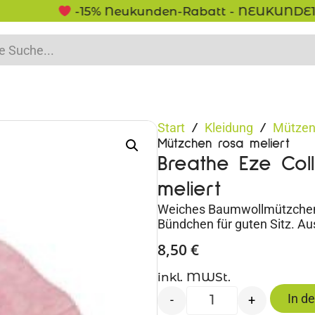
-15% Neukunden-Rabatt - NEUKUNDE15
Start
Kleidung
Mützen
/
/
Mützchen rosa meliert
Breathe Eze Col
meliert
Weiches Baumwollmützchen
Bündchen für guten Sitz. A
8,50
€
inkl. MWSt.
In d
-
+