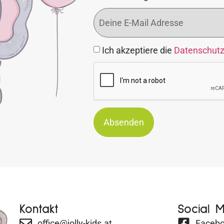
Ich akzeptiere die
Datenschut
Absenden
Kontakt
Social 
office@jolly-kids.at
Faceb