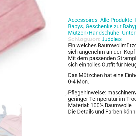
Accessoires
Alle Produkte
,
,
Babys
Geschenke zur Baby
,
Mützen/Handschuhe
Unte
,
Juddlies
Schlagwort
Ein weiches Baumwollmützc
sich angenehm an den Kopf 
Mit dem passenden Strampler
sich ein tolles Outfit für Ne
Das Mützchen hat eine Einhe
0-4 Mon.
Pflegehinweise: maschinenwa
geringer Temperatur im Tro
Material: 100% Baumwolle
Die Details und Farben könn