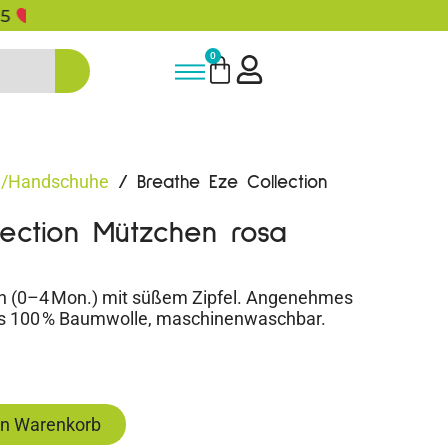
5% Rabatt bei Newsletter Anmeldun
0
/Handschuhe
/ Breathe Eze Collection
lection Mützchen rosa
 (0–4 Mon.) mit süßem Zipfel. Angenehmes
us 100 % Baumwolle, maschinenwaschbar.
en Warenkorb