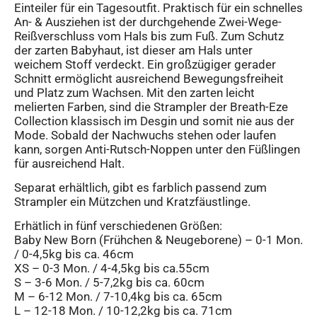
Einteiler für ein Tagesoutfit. Praktisch für ein schnelles
An- & Ausziehen ist der durchgehende Zwei-Wege-
Reißverschluss vom Hals bis zum Fuß. Zum Schutz
der zarten Babyhaut, ist dieser am Hals unter
weichem Stoff verdeckt. Ein großzügiger gerader
Schnitt ermöglicht ausreichend Bewegungsfreiheit
und Platz zum Wachsen. Mit den zarten leicht
melierten Farben, sind die Strampler der Breath-Eze
Collection klassisch im Desgin und somit nie aus der
Mode. Sobald der Nachwuchs stehen oder laufen
kann, sorgen Anti-Rutsch-Noppen unter den Füßlingen
für ausreichend Halt.
Separat erhältlich, gibt es farblich passend zum
Strampler ein Mützchen und Kratzfäustlinge.
Erhätlich in fünf verschiedenen Größen:
Baby New Born (Frühchen & Neugeborene) – 0-1 Mon.
/ 0-4,5kg bis ca. 46cm
XS – 0-3 Mon. / 4-4,5kg bis ca.55cm
S – 3-6 Mon. / 5-7,2kg bis ca. 60cm
M – 6-12 Mon. / 7-10,4kg bis ca. 65cm
L – 12-18 Mon. / 10-12,2kg bis ca. 71cm