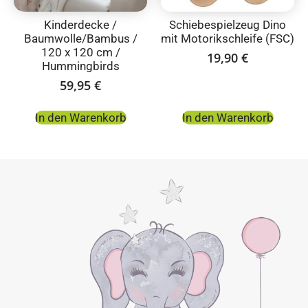
Kinderdecke /
Schiebespielzeug Dino
Baumwolle/Bambus /
mit Motorikschleife (FSC)
120 x 120 cm /
19,90
€
Hummingbirds
59,95
€
In den Warenkorb
In den Warenkorb