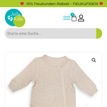
-15% Neukunden-Rabatt - NEUKUNDE15
0