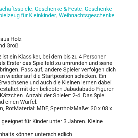
lschaftsspiele
Geschenke & Feste
Geschenke
,
,
pielzeug für Kleinkinder
Weihnachtsgeschenke
,
r aus Holz
und Groß
 ist ein Klassiker, bei dem bis zu 4 Personen
ls Erster das Spielfeld zu umrunden und seine
 bringen. Pass auf, andere Spieler verfolgen dich
n wieder auf die Startposition schicken. Ein
Erwachsene und auch die Kleinen lernen dabei
gestaltet mit den beliebten Jabadabado-Figuren
ätzchen. Anzahl der Spieler: 2-4. Das Spiel
nd einen Würfel.
rün, RotMaterial: MDF, SperrholzMaße: 30 x 08 x
geeignet für Kinder unter 3 Jahren. Kleine
Inhalts können unterschiedlich