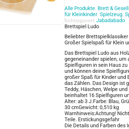
Alle Produkte
Brett & Gesel
,
für Kleinkinder
Spielzeug
S
,
,
Jabadabado
Schlagwort
Brettspiel Ludo
Beliebter Brettspielklassike
Großer Spielspaß für Klein 
Das Brettspiel Ludo aus Holz
gegeneinander spielen, um a
Spielfiguren in sein Haus zu
und können deine Spielfigure
großer Spaß für Kinder und 
das Zählen. Das Design ist 
Teddy, Häschen, Welpe und K
beinhaltet 16 Spielfiguren u
Alter: ab 3 J.Farbe: Blau, G
30 cmGewicht: 0,510 kg
Warnhinweis:Achtung! Nicht 
Teile. Erstickungsgefahr
Die Details und Farben des 