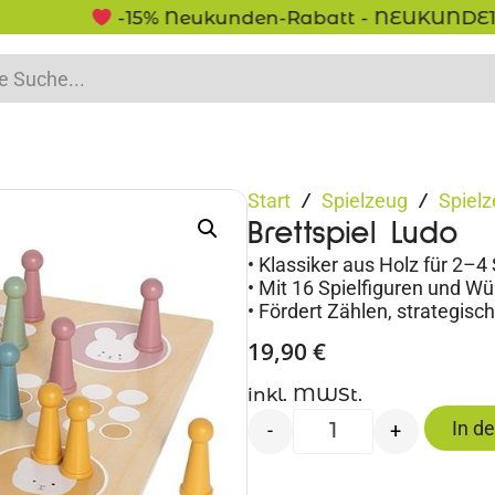
-15% Neukunden-Rabatt - NEUKUNDE15
Start
Spielzeug
Spielz
/
/
Brettspiel Ludo
• Klassiker aus Holz für 2–4
• Mit 16 Spielfiguren und Wü
• Fördert Zählen, strategi
19,90
€
inkl. MWSt.
In d
-
+