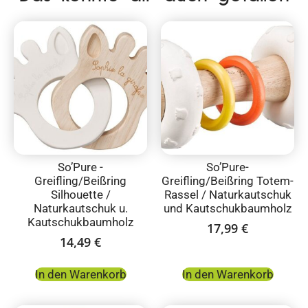
So’Pure -
So’Pure-
Greifling/Beißring
Greifling/Beißring Totem-
Silhouette /
Rassel / Naturkautschuk
Naturkautschuk u.
und Kautschukbaumholz
Kautschukbaumholz
17,99
€
14,49
€
In den Warenkorb
In den Warenkorb