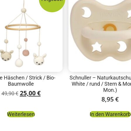
e Häschen / Strick / Bio-
Schnuller – Naturkautschu
Baumwolle
White / rund / Stern & Mo
Mon.)
25,00
€
49,90
€
8,95
€
Weiterlesen
In den Warenkorb