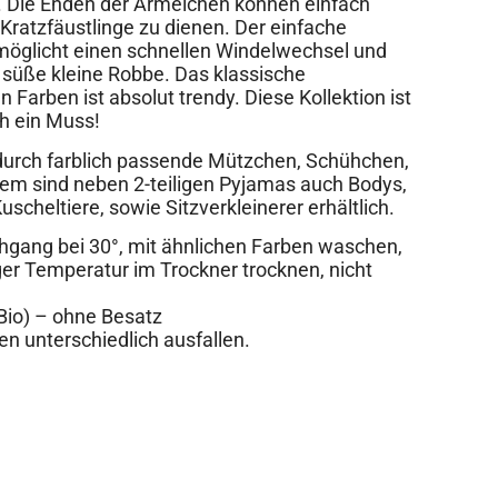
h. Die Enden der Ärmelchen können einfach
ratzfäustlinge zu dienen. Der einfache
öglicht einen schnellen Windelwechsel und
 süße kleine Robbe. Das klassische
Farben ist absolut trendy. Diese Kollektion ist
h ein Muss!
 durch farblich passende Mützchen, Schühchen,
dem sind neben 2-teiligen Pyjamas auch Bodys,
cheltiere, sowie Sitzverkleinerer erhältlich.
gang bei 30°, mit ähnlichen Farben waschen,
nger Temperatur im Trockner trocknen, nicht
Bio) – ohne Besatz
en unterschiedlich ausfallen.