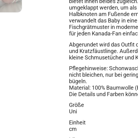
bietet ihnen beides zugleic
umgeklappt werden, um als K
Halbknoten am Fußende erm
verwandelt das Baby in eine
Fischgrätmuster in modernen 
für jeden Kanada-Fan einfac
Abgerundet wird das Outfit
und Kratzfäustlinge. Außer
kleine Schmusetücher und Kus
Pflegehinweise: Schonwasch
nicht bleichen, nur bei geri
bügeln.
Material: 100% Baumwolle (
Die Details und Farben könn
Größe
Uni
Einheit
cm