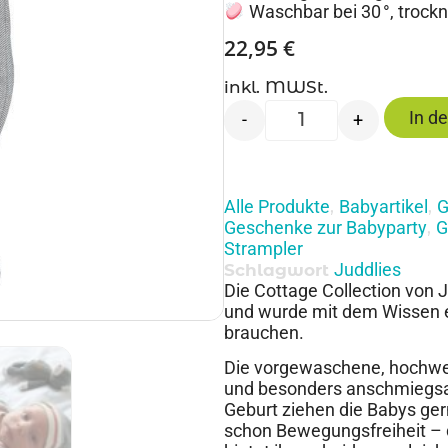
Waschbar bei 30 °, trock
22,95
€
inkl. MWSt.
In d
-
+
Alle Produkte
Babyartikel
G
,
,
Geschenke zur Babyparty
G
,
Strampler
Juddlies
Schlagwort
Die Cottage Collection von 
und wurde mit dem Wissen en
brauchen.
Die vorgewaschene, hochwert
und besonders anschmiegsam
Geburt ziehen die Babys ger
schon Bewegungsfreiheit – d