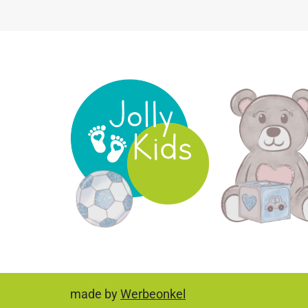
made by
Werbeonkel