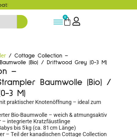
5% Rabatt bei Newsletter Anmeld
0
ler
/ Cottage Collection –
Baumwolle (Bio) / Driftwood Grey (0-3 M)
on –
trampler Baumwolle (Bio) /
0-3 M)
it praktischer Knotenöffnung – ideal zum
erter Bio-Baumwolle – weich & atmungsaktiv
 integrierte Kratzfäustlinge
abys bis 5 kg (ca. 81 cm Länge)
r – Teil der kanadischen Cottage Collection