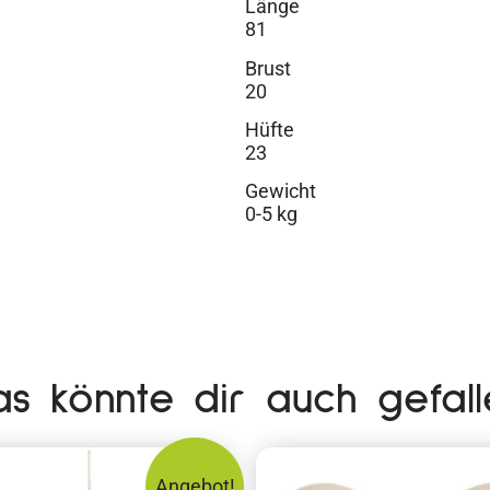
Länge
81
Brust
20
Hüfte
23
Gewicht
0-5 kg
as könnte dir auch gefall
Angebot!