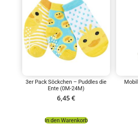
3er Pack Söckchen – Puddles die
Mobil
Ente (0M-24M)
6,45
€
In den Warenkorb