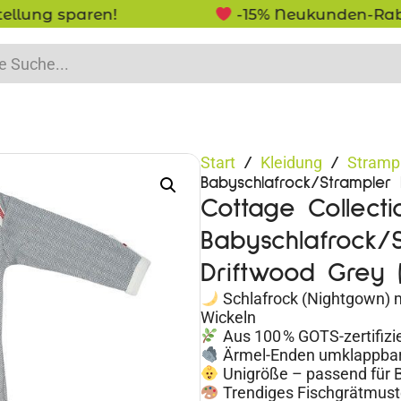
-15% Neukunden-Rabatt - NEUKUNDE15
Start
Kleidung
Stramp
/
/
Babyschlafrock/Strampler 
Cottage Collecti
Babyschlafrock/S
Driftwood Grey (
Schlafrock (Nightgown) m
Wickeln
Aus 100 % GOTS-zertifizi
Ärmel-Enden umklappbar –
Unigröße – passend für B
Trendiges Fischgrätmuste