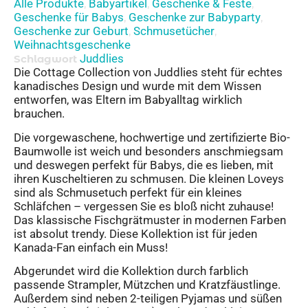
Alle Produkte
Babyartikel
Geschenke & Feste
,
,
,
Geschenke für Babys
Geschenke zur Babyparty
,
,
Geschenke zur Geburt
Schmusetücher
,
,
Weihnachtsgeschenke
Juddlies
Schlagwort
Die Cottage Collection von Juddlies steht für echtes
kanadisches Design und wurde mit dem Wissen
entworfen, was Eltern im Babyalltag wirklich
brauchen.
Die vorgewaschene, hochwertige und zertifizierte Bio-
Baumwolle ist weich und besonders anschmiegsam
und deswegen perfekt für Babys, die es lieben, mit
ihren Kuscheltieren zu schmusen. Die kleinen Loveys
sind als Schmusetuch perfekt für ein kleines
Schläfchen – vergessen Sie es bloß nicht zuhause!
Das klassische Fischgrätmuster in modernen Farben
ist absolut trendy. Diese Kollektion ist für jeden
Kanada-Fan einfach ein Muss!
Abgerundet wird die Kollektion durch farblich
passende Strampler, Mützchen und Kratzfäustlinge.
Außerdem sind neben 2-teiligen Pyjamas und süßen