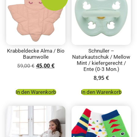
Krabbeldecke Alma / Bio
Schnuller –
Baumwolle
Naturkautschuk / Mellow
Mint / kiefergerecht /
45,00
€
59,00
€
Ente (0-3 Mon.)
8,95
€
In den Warenkorb
In den Warenkorb