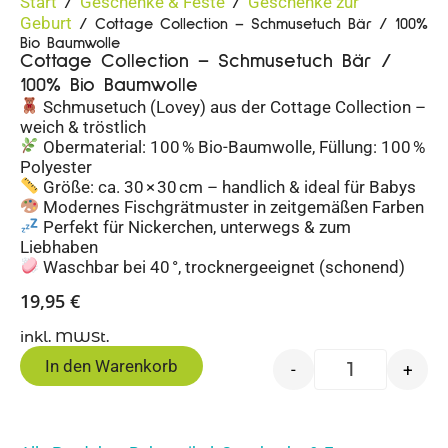
Start
Geschenke & Feste
Geschenke zur
/
/
Geburt
/ Cottage Collection – Schmusetuch Bär / 100%
Bio Baumwolle
Cottage Collection – Schmusetuch Bär /
100% Bio Baumwolle
Schmusetuch (Lovey) aus der Cottage Collection –
weich & tröstlich
Obermaterial: 100 % Bio-Baumwolle, Füllung: 100 %
Polyester
Größe: ca. 30 × 30 cm – handlich & ideal für Babys
Modernes Fischgrätmuster in zeitgemäßen Farben
Perfekt für Nickerchen, unterwegs & zum
Liebhaben
Waschbar bei 40 °, trocknergeeignet (schonend)
19,95
€
inkl. MWSt.
In den Warenkorb
-
+