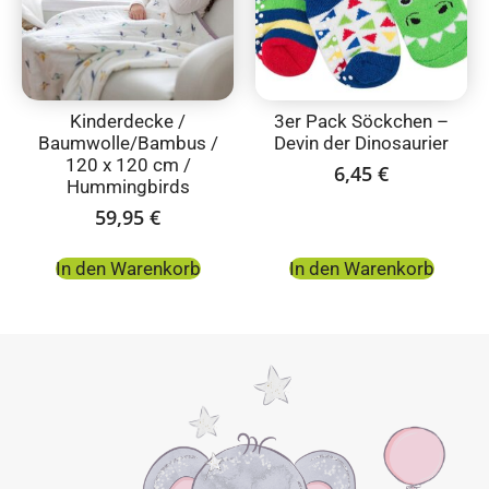
Kinderdecke /
3er Pack Söckchen –
Baumwolle/Bambus /
Devin der Dinosaurier
120 x 120 cm /
6,45
€
Hummingbirds
59,95
€
In den Warenkorb
In den Warenkorb